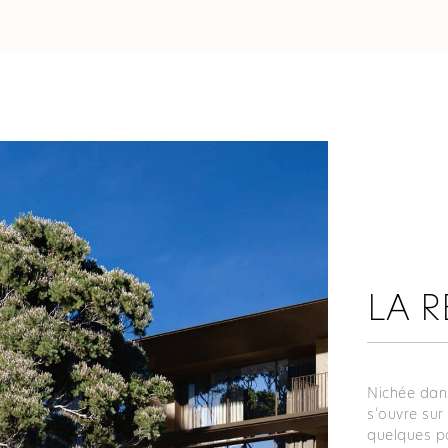
LA R
Nichée dans
s’ouvre sur
quelques p