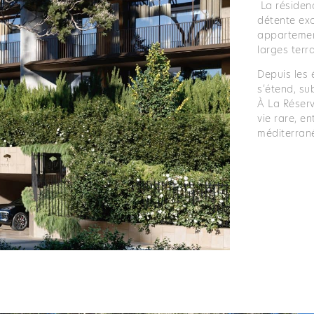
La résiden
détente exc
appartemen
larges terra
Depuis les
s’étend, su
À La Réser
vie rare, en
méditerran