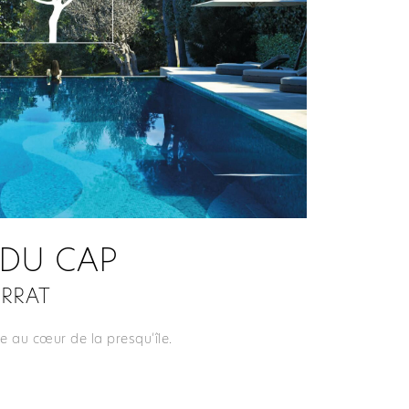
 DU CAP
ERRAT
re au cœur de la presqu’île.